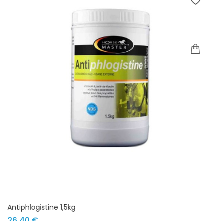
Antiphlogistine 1,5kg
Prix
26,40 €