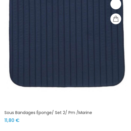
Sous Bandages Éponge/ Set 2/ Pm /marine
Prix
11,80 €