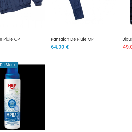
e Pluie OP
Pantalon De Pluie OP
Blou
rix
Prix
64,00 €
49,
De Stock