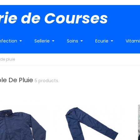
rie de Courses
fection
Sellerie
Soins
Ecurie
Vitam
de pluie
e De Pluie
5 products.