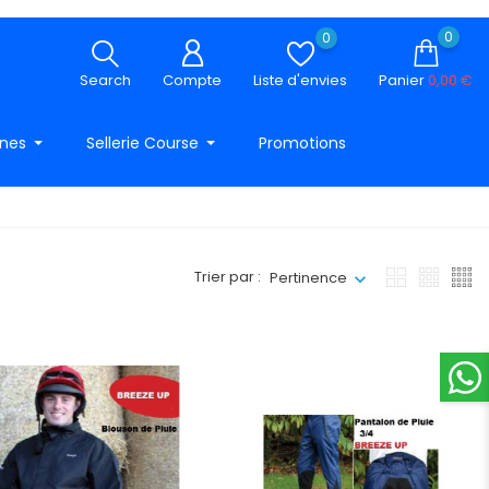
0
0
Search
Compte
Liste d'envies
Panier
0,00 €
ines
Sellerie Course
Promotions
Trier par :
Pertinence