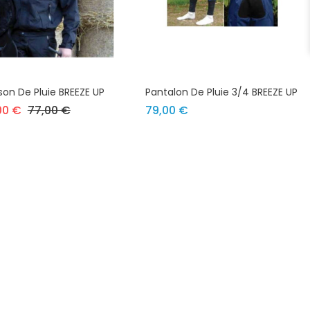
son De Pluie BREEZE UP
Pantalon De Pluie 3/4 BREEZE UP
Prix de base
Prix
Prix
00 €
77,00 €
79,00 €