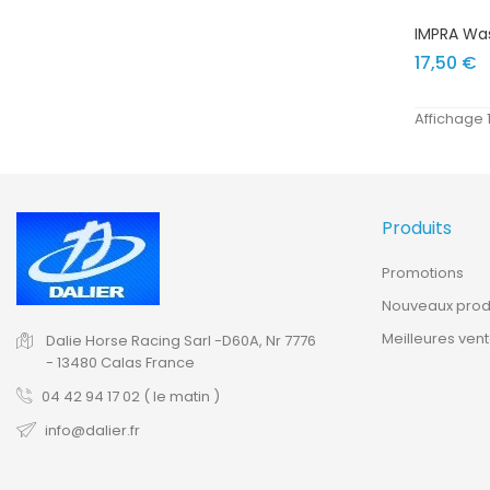
IMPRA Was
Pr
17,50 €
Affichage 1
Produits
Promotions
Nouveaux prod
Meilleures ven
Dalie Horse Racing Sarl
-D60A, Nr 7776
-
13480 Calas
France
04 42 94 17 02 ( le matin )
info@dalier.fr