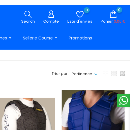
0
0
Search
Compte
Liste d'envies
Panier
0,00 €
ines
Sellerie Course
Promotions
Trier par :
Pertinence