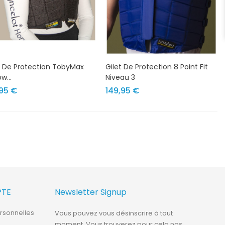
t De Protection TobyMax
Gilet De Protection 8 Point Fit
ow...
Niveau 3
Prix
Prix
,95 €
149,95 €
PTE
Newsletter Signup
rsonnelles
Vous pouvez vous désinscrire à tout
moment. Vous trouverez pour cela nos