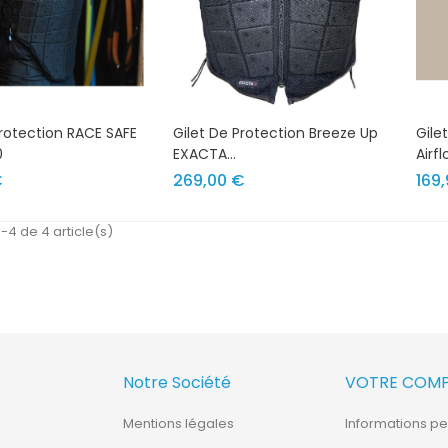
Protection RACE SAFE
Gilet De Protection Breeze Up
Gile
0
EXACTA...
Airfl
Prix
Prix
€
269,00 €
169
-4 de 4 article(s)
Notre Société
VOTRE COM
Mentions légales
Informations pe