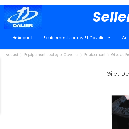
Selle
Accueil
Equipement Jockey Et Cavalier
Con
Accueil
Equipement Jockey et Cavalier
Equipement
Gilet de P
Gilet D