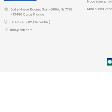
Nouveaux prod
Meilleures ven
Dalie Horse Racing Sarl
-D60A, Nr 7776
-
13480 Calas
France
04 42 94 17 02 ( le matin )
info@dalier.fr