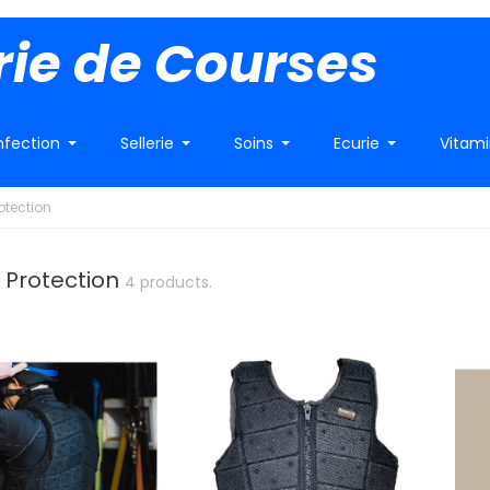
rie de Courses
fection
Sellerie
Soins
Ecurie
Vitam
rotection
e Protection
4 products.