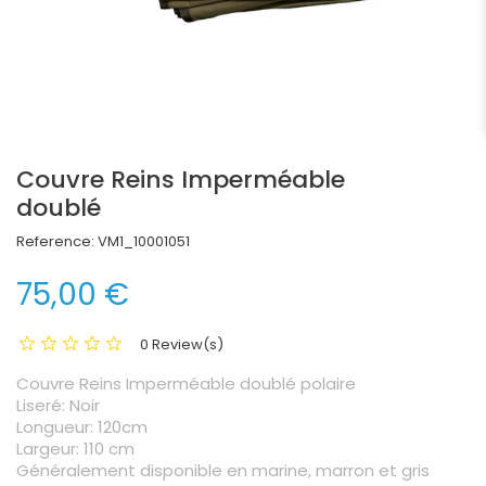
Couvre Reins Imperméable
doublé
Reference:
VM1_10001051
75,00 €
0 Review(s)
Couvre Reins Imperméable doublé polaire
Liseré: Noir
Longueur: 120cm
Largeur: 110 cm
Généralement disponible en marine, marron et gris