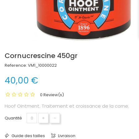
Cornucrescine 450gr
Reference:
VM1_10000022
40,00 €
0 Review(s)
Hoof Ointment. Traitement et croissance de la corne.
+
-
Quantité
Guide des tailles
Livraison