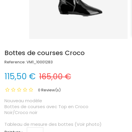
Bottes de courses Croco
Reference:
VM1_10001283
115,50 €
165,00 €
0 Review(s)
Nouveau modèle
Bottes de courses avec Top en Croco
Noir/Croco noir
Tableau de mesure des bottes (Voir photo)