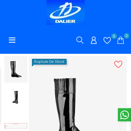
0
0
Rupture De Stock