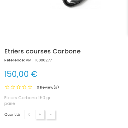
Etriers courses Carbone
Reference:
VM1_10000277
150,00 €
0 Review(s)
Etriers Carbone 150 gr
paire
+
-
Quantité