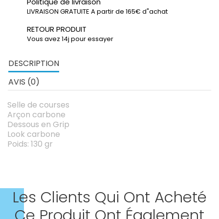
Politique de livraison
LIVRAISON GRATUITE A partir de 165€ d"achat
RETOUR PRODUIT
Vous avez 14j pour essayer
DESCRIPTION
AVIS (0)
Selle de courses
Arçon carbone
Dessous en Grip
Look carbone
Poids: 130 gr
Les Clients Qui Ont Acheté
Ce Produit Ont Également