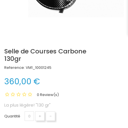
Selle de Courses Carbone
130gr
Reference:
VM1_10001245
360,00 €
0 Review(s)
La plus légère! "130 gr"
+
-
Quantité